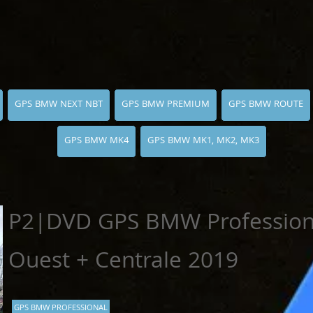
GPS BMW NEXT NBT
GPS BMW PREMIUM
GPS BMW ROUTE
GPS BMW MK4
GPS BMW MK1, MK2, MK3
P2|DVD GPS BMW Profession
Ouest + Centrale 2019
GPS BMW PROFESSIONAL