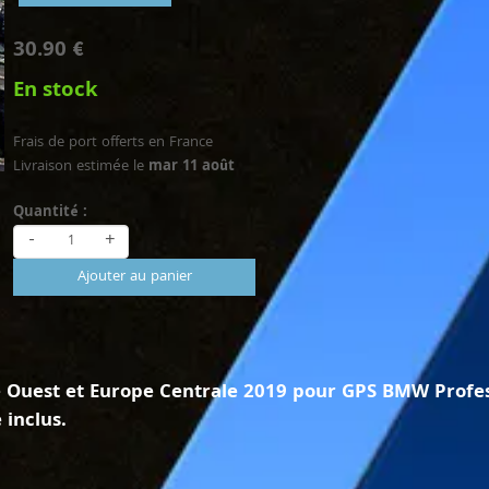
30.90 €
En stock
Frais de port offerts en France
Livraison estimée le
mar 11 août
Quantité :
-
+
Ajouter au panier
 Ouest et Europe Centrale 2019 pour GPS BMW Profes
 inclus.