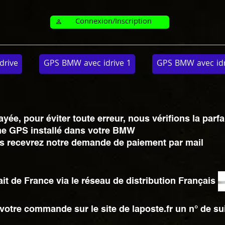
Connexion/Inscription
perm_identity
drive
GPS BMW avec idrive 1
GPS BMW avec idri
e, pour éviter toute erreur, nous vérifions la parfa
e GPS installé dans votre BMW
vous recevrez notre demande de paiement par mail
t de France via le réseau de distribution Français
votre commande sur le site de laposte.fr un n° de su