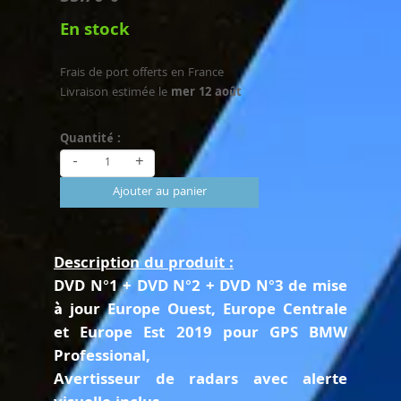
En stock
Frais de port offerts en France
Livraison estimée le
mer 12 août
Quantité :
-
+
Ajouter au panier
Description du produit :
DVD N°1 + DVD N°2 + DVD N°3 de mise
à jour Europe Ouest, Europe Centrale
et Europe Est 2019 pour GPS BMW
Professional,
Avertisseur de radars avec alerte