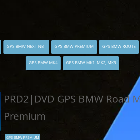
GPS BMW NEXT NBT
GPS BMW PREMIUM
GPS BMW ROUTE
GPS BMW MK4
GPS BMW MK1, MK2, MK3
PRD2|DVD GPS BMW Road Ma
Premium
GPS BMW PREMIUM