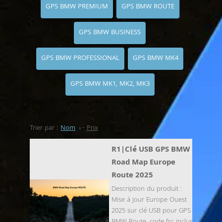
GPS BMW PREMIUM
GPS BMW ROUTE
GPS BMW BUSINESS
GPS BMW PROFESSIONAL
GPS BMW MK4
GPS BMW MK1, MK2, MK3
Trier par :
Nom
-
Prix
R1|Clé USB GPS BMW
Road Map Europe
Route 2025
Description du produit :
Mise à jour Europe Ouest
2025 sur clé USB pour GPS