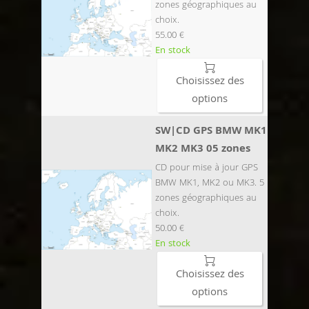
zones géographiques au
choix.
55.00 €
En stock

Choisissez des
options
SW|CD GPS BMW MK1
MK2 MK3 05 zones
CD pour mise à jour GPS
BMW MK1, MK2 ou MK3. 5
zones géographiques au
choix.
50.00 €
En stock

Choisissez des
options