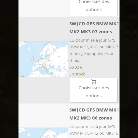
Choisissez des
options
SW|CD GPS BMW MK1
MK2 MK3 07 zones
CD pour mise à jour GPS
BMW MK1, MK2 ou MK3. 7
zones géographiques au
choix.
60.00 €
En stock

Choisissez des
options
SW|CD GPS BMW MK1
MK2 MK3 06 zones
CD pour mise à jour GPS
BMW MK1, MK2 ou MK3. 6