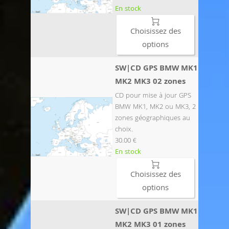
En stock

Choisissez des
options
SW|CD GPS BMW MK1
MK2 MK3 02 zones
CD pour mise à jour GPS
BMW MK1, MK2 ou MK3, 2
zones géographiques au
choix.
30.00 €
En stock

Choisissez des
options
SW|CD GPS BMW MK1
MK2 MK3 01 zones