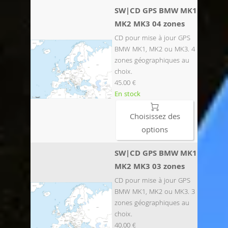
SW|CD GPS BMW MK1
MK2 MK3 04 zones
CD pour mise à jour GPS
BMW MK1, MK2 ou MK3. 4
zones géographiques au
choix.
45.00 €
En stock

Choisissez des
options
SW|CD GPS BMW MK1
MK2 MK3 03 zones
CD pour mise à jour GPS
BMW MK1, MK2 ou MK3. 3
zones géographiques au
choix.
40.00 €