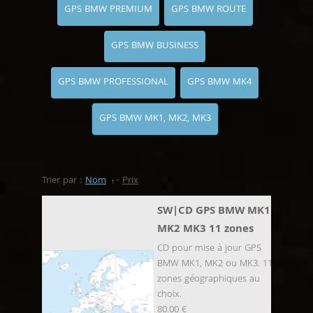
GPS BMW PREMIUM
GPS BMW ROUTE
GPS BMW BUSINESS
GPS BMW PROFESSIONAL
GPS BMW MK4
GPS BMW MK1, MK2, MK3
Trier par :
Nom
-
Prix
SW|CD GPS BMW MK1
MK2 MK3 11 zones
CD pour mise à jour GPS
BMW MK1, MK2 ou MK3. 11
zones géographiques au
choix.
80.00 €