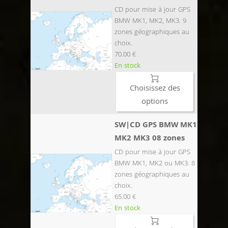
CD pour mise à jour GPS
BMW MK1, MK2, MK3. 9
zones géographiques au
choix.
70.00 €
En stock

Choisissez des
options
SW|CD GPS BMW MK1
MK2 MK3 08 zones
CD pour mise à jour GPS
BMW MK1, MK2 ou MK3. 8
zones géographiques au
choix.
65.00 €
En stock
