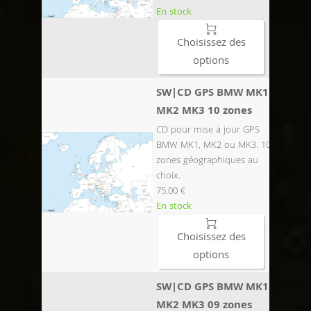
En stock

Choisissez des
options
SW|CD GPS BMW MK1
MK2 MK3 10 zones
CD pour mise à jour GPS
BMW MK1, MK2 ou MK3. 10
zones géographiques au
choix.
75.00 €
En stock

Choisissez des
options
SW|CD GPS BMW MK1
MK2 MK3 09 zones