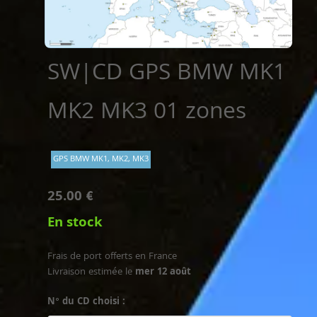
SW|CD GPS BMW MK1
MK2 MK3 01 zones
GPS BMW MK1, MK2, MK3
25.00 €
En stock
Frais de port offerts en France
Livraison estimée le
mer 12 août
N° du CD choisi :