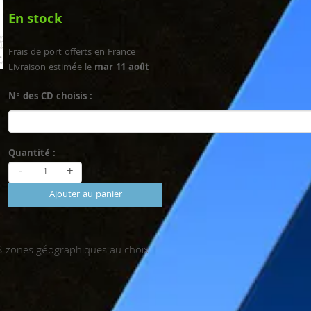
En stock
Frais de port offerts en France
Livraison estimée le
mar 11 août
N° des CD choisis :
Quantité :
-
+
Ajouter au panier
 zones géographiques au choix.