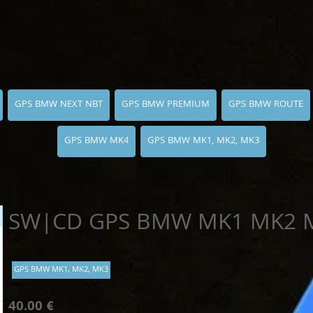
GPS BMW NEXT NBT
GPS BMW PREMIUM
GPS BMW ROUTE
GPS BMW MK4
GPS BMW MK1, MK2, MK3
SW|CD GPS BMW MK1 MK2 M
GPS BMW MK1, MK2, MK3
40.00 €