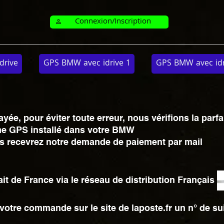
Connexion/Inscription
perm_identity
drive
GPS BMW avec idrive 1
GPS BMW avec idri
e, pour éviter toute erreur, nous vérifions la parfa
e GPS installé dans votre BMW
vous recevrez notre demande de paiement par mail
t de France via le réseau de distribution Français
votre commande sur le site de laposte.fr un n° de su