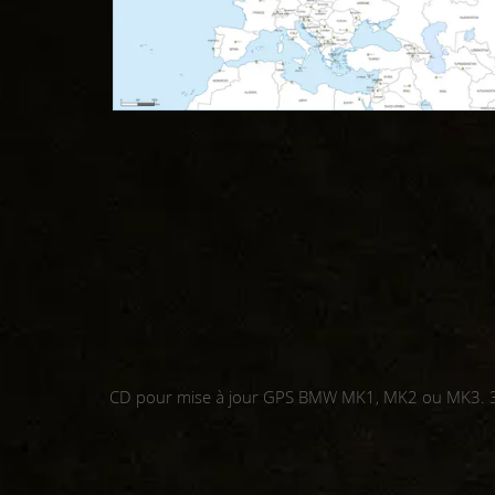
CD pour mise à jour GPS BMW MK1, MK2 ou MK3. 3