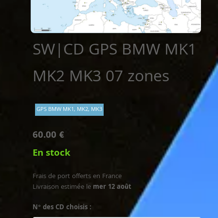
SW|CD GPS BMW MK1
MK2 MK3 07 zones
GPS BMW MK1, MK2, MK3
60.00 €
En stock
Frais de port offerts en France
Livraison estimée le
mer 12 août
N° des CD choisis :